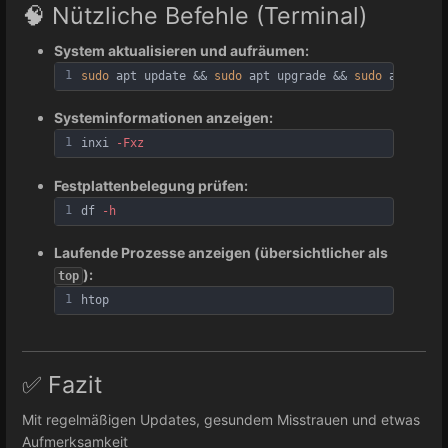
🧠 Nützliche Befehle (Terminal)
System aktualisieren und aufräumen:
1
sudo
 apt update && 
sudo
 apt upgrade && 
sudo
 apt auto
Systeminformationen anzeigen:
1
inxi 
-Fxz
Festplattenbelegung prüfen:
1
df 
-h
Laufende Prozesse anzeigen (übersichtlicher als
):
top
1
htop
✅ Fazit
Mit regelmäßigen Updates, gesundem Misstrauen und etwas
Aufmerksamkeit