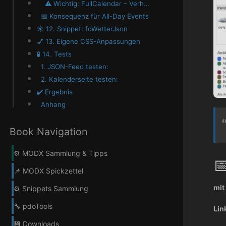
⚠️ Wichtig: FullCalendar – Verhalten von Start- und Enddatum
📅 Konsequenz für All-Day Events
☀️ 12. Snippet: fcWetterJson
💅 13. Eigene CSS-Anpassungen
🧪 14. Tests
1. JSON-Feed testen:
2. Kalenderseite testen:
✔️ Ergebnis
Anhang
Book Navigation
⚙️ MODX Sammlung & Tipps

📌 MODX Spickzettel
mit
⚙️ Snippets Sammlung
🔧 pdoTools
Lin
💾 Downloads