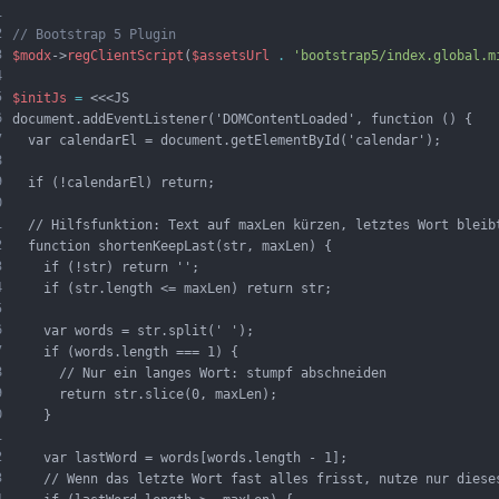
1
2
// Bootstrap 5 Plugin
3
$modx
->
regClientScript
(
$assetsUrl
.
'bootstrap5/index.global.m
4
5
$initJs
=
 <<<JS
6
document.addEventListener('DOMContentLoaded', function () {
7
  var calendarEl = document.getElementById('calendar');
8
9
  if (!calendarEl) return;
0
1
  // Hilfsfunktion: Text auf maxLen kürzen, letztes Wort bleib
2
  function shortenKeepLast(str, maxLen) {
3
    if (!str) return '';
4
    if (str.length <= maxLen) return str;
5
6
    var words = str.split(' ');
7
    if (words.length === 1) {
8
      // Nur ein langes Wort: stumpf abschneiden
9
      return str.slice(0, maxLen);
0
    }
1
2
    var lastWord = words[words.length - 1];
3
    // Wenn das letzte Wort fast alles frisst, nutze nur diese