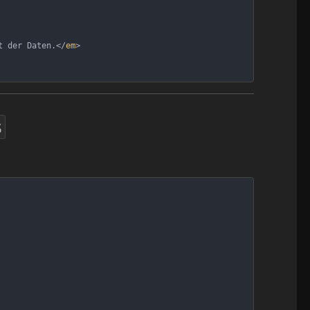
t der Daten.</
em
>
s