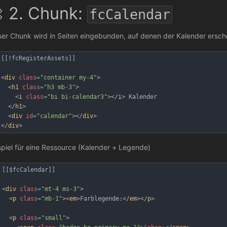
 2. Chunk:
fcCalendar
ser Chunk wird in Seiten eingebunden, auf denen der Kalender ersche
[
[!fcRegisterAssets]
]
<
div
class
=
"container my-4"
>
  <
h1
class
=
"h3 mb-3"
>
    <
i
class
=
"bi bi-calendar3"
></
i
> Kalender
  </
h1
>
  <
div
id
=
"calendar"
></
div
>
</
div
>
spiel für eine Ressource (Kalender + Legende)
[
[$fcCalendar]
]
<
div
class
=
"mt-4 ms-3"
>
  <
p
class
=
"mb-1"
><
em
>Farblegende:</
em
></
p
>
  <
p
class
=
"small"
>