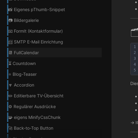
📸 Eigenes pThumb-Snippet
📷 Bildergalerie

📧 FormIt (Kontaktformular)
📨 SMTP E-Mail Einrichtung
1
📆 FullCalendar
2
3
⏳ Countdown
4
5
⭐ Blog-Teaser
Die
🔽 Accordion
✏️ Editierbare TV-Übersicht
⚙️ Regulärer Ausdrücke
🧩 eigens MinifyCssChunk
→ I
🚀 Back-to-Top Button