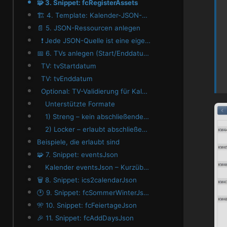
🧩 3. Snippet: fcRegisterAssets
🏗️ 4. Template: Kalender-JSON-Ausgabe
📄 5. JSON-Ressourcen anlegen
❗ Jede JSON-Quelle ist eine eigene Ressource:
📅 6. TVs anlegen (Start/Enddatum)
TV: tvStartdatum
TV: tvEnddatum
Optional: TV-Validierung für Kalender-Datumsfelder
Unterstützte Formate
1) Streng – kein abschließendes || (empfohlen)
2) Locker – erlaubt abschließendes ||
Beispiele, die erlaubt sind
🧩 7. Snippet: eventsJson
Kalender eventsJson – Kurzüberblick
🗑️ 8. Snippet: ics2calendarJson
🕑 9. Snippet: fcSommerWinterJson
🎌 10. Snippet: fcFeiertageJson
🎉 11. Snippet: fcAddDaysJson