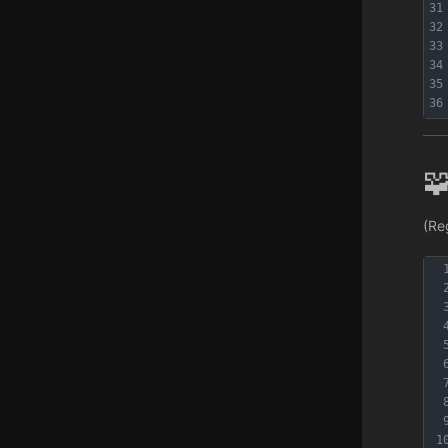
31
32
33
34
35
36

(Re
1