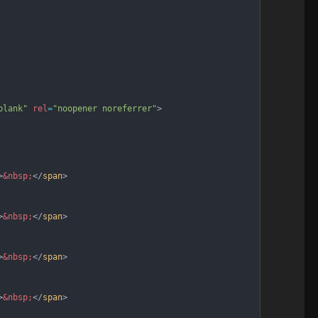
blank"
rel
=
"noopener noreferrer"
>
>
&nbsp;
</
span
>
>
&nbsp;
</
span
>
>
&nbsp;
</
span
>
>
&nbsp;
</
span
>