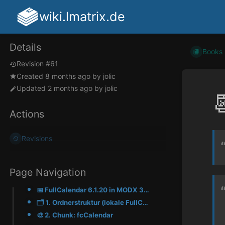
wiki.lmatrix.de
Details
Books
Revision #61
Created
8 months ago
by
jolic
Updated
2 months ago
by
jolic

Actions
Revisions
Page Navigation
📅 FullCalendar 6.1.20 in MODX 3.2.1
🗂️ 1. Ordnerstruktur (lokale FullCalendar-Dateien)
🎨 2. Chunk: fcCalendar