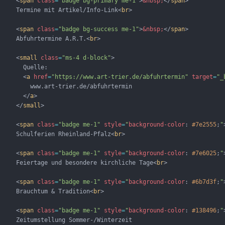
    <
span
class
=
"badge bg-primary me-1"
>
&nbsp;
</
span
>
    Termine mit Artikel/Info-Link<
br
>
    <
span
class
=
"badge bg-success me-1"
>
&nbsp;
</
span
>
    Abfuhrtermine A.R.T.<
br
>
    <
small
class
=
"ms-4 d-block"
>
      Quelle:
      <
a
href
=
"https://www.art-trier.de/abfuhrtermin"
target
=
"_
        www.art-trier.de/abfuhrtermin
      </
a
>
    </
small
>
    <
span
class
=
"badge me-1"
style
=
"
background-color
: 
#7e2555
;
"
    Schulferien Rheinland-Pfalz<
br
>
    <
span
class
=
"badge me-1"
style
=
"
background-color
: 
#7e6025
;
"
    Feiertage und besondere kirchliche Tage<
br
>
    <
span
class
=
"badge me-1"
style
=
"
background-color
: 
#6b7d3f
;
"
    Brauchtum & Tradition<
br
>
    <
span
class
=
"badge me-1"
style
=
"
background-color
: 
#138496
;
"
    Zeitumstellung Sommer-/Winterzeit