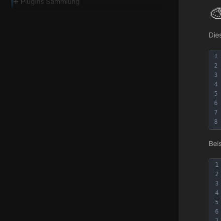
➕ Plugins Sammlung

Die
1
2
3
4
5
6
7
8
Bei
1
2
3
4
5
6
7