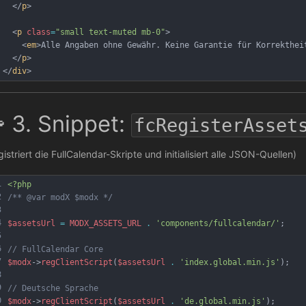
  </
p
>
  <
p
class
=
"small text-muted mb-0"
>
    <
em
>Alle Angaben ohne Gewähr. Keine Garantie für Korrekthei
  </
p
>
</
div
>
 3. Snippet:
fcRegisterAsset
gistriert die FullCalendar-Skripte und initialisiert alle JSON-Quellen)
1
<?php
2
/** @var modX $modx */
3
4
$assetsUrl
=
MODX_ASSETS_URL
.
'components/fullcalendar/'
;
5
6
// FullCalendar Core
7
$modx
->
regClientScript
(
$assetsUrl
.
'index.global.min.js'
)
;
8
9
// Deutsche Sprache
0
$modx
->
regClientScript
(
$assetsUrl
.
'de.global.min.js'
)
;