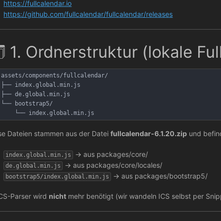
https://fullcalendar.io
https://github.com/fullcalendar/fullcalendar/releases
️ 1. Ordnerstruktur (lokale F
assets/components/fullcalendar/
├── index.global.min.js
├── de.global.min.js
└── bootstrap5/
    └── index.global.min.js
se Dateien stammen aus der Datei
fullcalendar-6.1.20.zip
und befind
→ aus packages/core/
index.global.min.js
→ aus packages/core/locales/
de.global.min.js
→ aus packages/bootstrap5/
bootstrap5/index.global.min.js
CS-Parser wird
nicht
mehr benötigt (wir wandeln ICS selbst per Sni